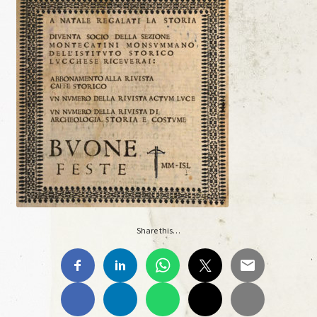
Materiale Scuola-Lavoro Liceo “C. Lorenzini”
Anno Scolastico 2017/2018
Materiale Scuola-Lavoro Liceo “C. Lorenzini”
Ante Litteram
Ante Litteram, 1, 2018
Ante Litteram, 2, 2019
Share this…
Ante Litteram, 3, 2026
Archivi Multimediali