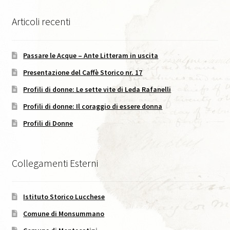
Caffè Storico, XVIII, 2025
Articoli recenti
Codice Etico di Pubblicazione
Passare le Acque – Ante Litteram in uscita
Didattica
Presentazione del Caffè Storico nr. 17
Profili di donne: Le sette vite di Leda Rafanelli
Area C. Lorenzini
Profili di donne: Il coraggio di essere donna
Eventi
Profili di Donne
Eventi in Corso
Collegamenti Esterni
Eventi passati
Istituto Storico Lucchese
I Numeri della Rivista
Comune di Monsummano