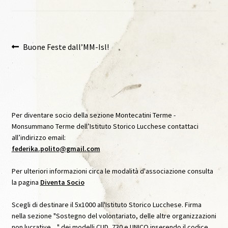
Archivio Immagini
Archivio Video
Navigazione
Articolo
Buone Feste dall’MM-Isl!
precedente:
articoli
Audioguida Le carte Svelate
Audioguida Venturi
Per diventare socio della sezione Montecatini Terme -
Biblioteca
Monsummano Terme dell’Istituto Storico Lucchese contattaci
all’indirizzo email:
Caffè Storico
federika.polito@gmail.com
Per ulteriori informazioni circa le modalità d'associazione consulta
Caffè Storico, IX, Agosto 2020
la pagina
Diventa Socio
Caffè Storico, VII, Settembre 2019
Scegli di destinare il 5x1000 all'Istituto Storico Lucchese. Firma
nella sezione "Sostegno del volontariato, delle altre organizzazioni
Caffè Storico, VIII, Dicembre 2019
non lucrative…" dei modelli CUD, 730 e UNICO inserendo il codice