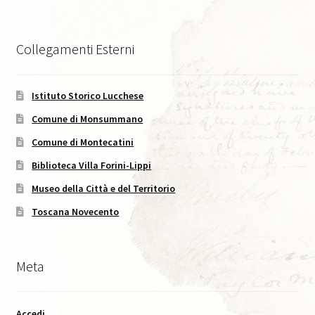
Caffè Storico, XVIII, 2025
Collegamenti Esterni
Codice Etico di Pubblicazione
Didattica
Istituto Storico Lucchese
Comune di Monsummano
Area C. Lorenzini
Comune di Montecatini
Biblioteca Villa Forini-Lippi
Eventi
Museo della Città e del Territorio
Eventi in Corso
Toscana Novecento
Eventi passati
Meta
I Numeri della Rivista
Accedi