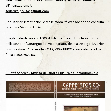
Monsummano Terme dell’Istituto Storico Lucchese contattaci
Archivio Immagini
all’indirizzo email:
federika.polito@gmail.com
Archivio Video
Per ulteriori informazioni circa le modalità d'associazione consulta
la pagina
Diventa Socio
Audioguida Le carte Svelate
Scegli di destinare il 5x1000 all'Istituto Storico Lucchese. Firma
nella sezione "Sostegno del volontariato, delle altre organizzazioni
Audioguida Venturi
non lucrative…" dei modelli CUD, 730 e UNICO inserendo il codice
fiscale 80006020467.
Biblioteca
Caffè Storico
Il
Caffè Storico
- Rivista di Studi e Cultura della Valdinievole
Caffè Storico, IX, Agosto 2020
Caffè Storico, VII, Settembre 2019
Caffè Storico, VIII, Dicembre 2019