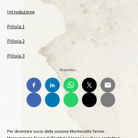
Introduzione
Materiale Scuola-Lavoro Liceo “C. Lorenzini”
Pillola 1
Anno Scolastico 2017/2018
Pillola 2
Materiale Scuola-Lavoro Liceo “C. Lorenzini”
Pillola 3
Ante Litteram
Share this…
Ante Litteram, 1, 2018
Ante Litteram, 2, 2019
Ante Litteram, 3, 2026
Archivi Multimediali
Per diventare socio della sezione Montecatini Terme -