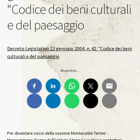
“Codice dei beni culturali
Materiale Scuola-Lavoro Liceo “C. Lorenzini”
e del paesaggio
Anno Scolastico 2017/2018
Materiale Scuola-Lavoro Liceo “C. Lorenzini”
Decreto Legislativo 22 gennaio 2004, n. 42. "Codice dei beni
culturali e del paesaggio
Ante Litteram
Share this…
Ante Litteram, 1, 2018
Ante Litteram, 2, 2019
Ante Litteram, 3, 2026
Archivi Multimediali
Per diventare socio della sezione Montecatini Terme -
Monsummano Terme dell’Istituto Storico Lucchese contattaci