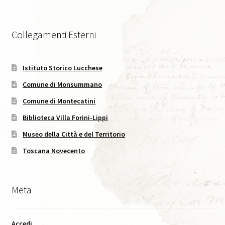
Caffè Storico, XVIII, 2025
Collegamenti Esterni
Codice Etico di Pubblicazione
Didattica
Istituto Storico Lucchese
Comune di Monsummano
Area C. Lorenzini
Comune di Montecatini
Biblioteca Villa Forini-Lippi
Eventi
Museo della Città e del Territorio
Eventi in Corso
Toscana Novecento
Eventi passati
Meta
I Numeri della Rivista
Accedi