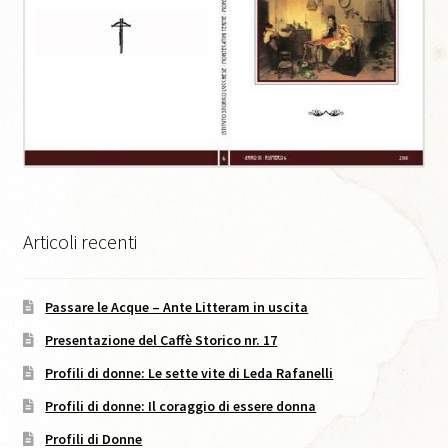
Caffè Storico, XI, 2021
Caffè Storico, XII, 2022
Caffè Storico, XIII, 2022
Caffè Storico, XIV, 2023
Articoli recenti
Caffè Storico, XIX, 2026
Passare le Acque – Ante Litteram in uscita
Caffè Storico, XV, 2024
Presentazione del Caffè Storico nr. 17
Caffè Storico, XVI, 2024
Profili di donne: Le sette vite di Leda Rafanelli
Profili di donne: Il coraggio di essere donna
Caffè Storico, XVII, 2024
Profili di Donne