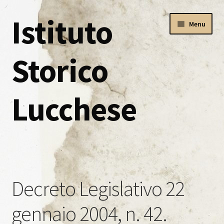
Istituto
Vai
Vai
Menu
alla
al
navigazione
contenuto
Storico
Lucchese
Home
Alternanza Scuola Lavoro
Decreto Legislativo 22
Anno Scolastico 2016/2017
gennaio 2004, n. 42.
Calendario Lezioni