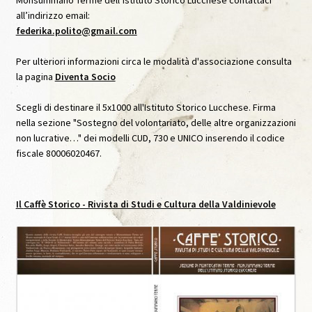
all’indirizzo email:
Archivio Immagini
federika.polito@gmail.com
Archivio Video
Per ulteriori informazioni circa le modalità d'associazione consulta
la pagina
Diventa Socio
Audioguida Le carte Svelate
Scegli di destinare il 5x1000 all'Istituto Storico Lucchese. Firma
nella sezione "Sostegno del volontariato, delle altre organizzazioni
Audioguida Venturi
non lucrative…" dei modelli CUD, 730 e UNICO inserendo il codice
fiscale 80006020467.
Biblioteca
Caffè Storico
Il
Caffè Storico
- Rivista di Studi e Cultura della Valdinievole
Caffè Storico, IX, Agosto 2020
Caffè Storico, VII, Settembre 2019
Caffè Storico, VIII, Dicembre 2019