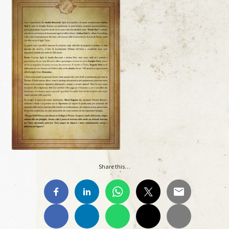
Materiale Scuola-Lavoro Liceo “C. Lorenzini”
Anno Scolastico 2017/2018
Materiale Scuola-Lavoro Liceo “C. Lorenzini”
Ante Litteram
Ante Litteram, 1, 2018
Ante Litteram, 2, 2019
Share this…
Ante Litteram, 3, 2026
Archivi Multimediali