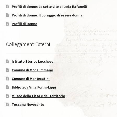
Profili di donne: Le sette vite di Leda Rafanelli
Caffè Storico, XVIII, 2025
Profili di donne: Il coraggio di essere donna
Codice Etico di Pubblicazione
Profili di Donne
Didattica
Collegamenti Esterni
Area C. Lorenzini
Istituto Storico Lucchese
Eventi
Comune di Monsummano
Eventi in Corso
Comune di Montecatini
Biblioteca Villa Forini-Lippi
Eventi passati
Museo della Città e del Territorio
I Numeri della Rivista
Toscana Novecento