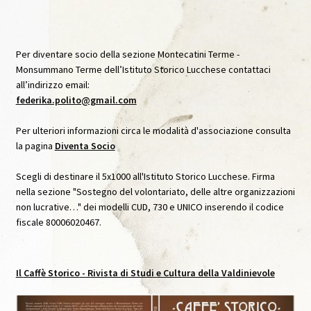
Archivio Immagini
Archivio Video
Per diventare socio della sezione Montecatini Terme -
Monsummano Terme dell’Istituto Storico Lucchese contattaci
all’indirizzo email:
Audioguida Le carte Svelate
federika.polito@gmail.com
Audioguida Venturi
Per ulteriori informazioni circa le modalità d'associazione consulta
la pagina
Diventa Socio
Biblioteca
Scegli di destinare il 5x1000 all'Istituto Storico Lucchese. Firma
nella sezione "Sostegno del volontariato, delle altre organizzazioni
Caffè Storico
non lucrative…" dei modelli CUD, 730 e UNICO inserendo il codice
fiscale 80006020467.
Caffè Storico, IX, Agosto 2020
Caffè Storico, VII, Settembre 2019
Il
Caffè Storico
- Rivista di Studi e Cultura della Valdinievole
Caffè Storico, VIII, Dicembre 2019