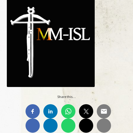
Materiale Scuola-Lavoro Liceo “C. Lorenzini”
Anno Scolastico 2017/2018
Materiale Scuola-Lavoro Liceo “C. Lorenzini”
Ante Litteram
Ante Litteram, 1, 2018
Ante Litteram, 2, 2019
Share this…
Ante Litteram, 3, 2026
Archivi Multimediali