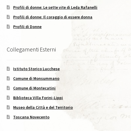
Profili di donne: Le sette vite di Leda Rafanelli
Caffè Storico, XVIII, 2025
Profili di donne: Il coraggio di essere donna
Codice Etico di Pubblicazione
Profili di Donne
Didattica
Collegamenti Esterni
Area C. Lorenzini
Istituto Storico Lucchese
Eventi
Comune di Monsummano
Eventi in Corso
Comune di Montecatini
Biblioteca Villa Forini-Lippi
Eventi passati
Museo della Città e del Territorio
I Numeri della Rivista
Toscana Novecento