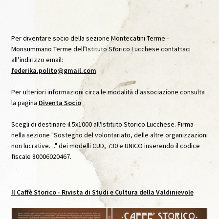
Archivio Immagini
Archivio Video
Per diventare socio della sezione Montecatini Terme -
Monsummano Terme dell’Istituto Storico Lucchese contattaci
all’indirizzo email:
Audioguida Le carte Svelate
federika.polito@gmail.com
Audioguida Venturi
Per ulteriori informazioni circa le modalità d'associazione consulta
la pagina
Diventa Socio
Biblioteca
Scegli di destinare il 5x1000 all'Istituto Storico Lucchese. Firma
nella sezione "Sostegno del volontariato, delle altre organizzazioni
Caffè Storico
non lucrative…" dei modelli CUD, 730 e UNICO inserendo il codice
fiscale 80006020467.
Caffè Storico, IX, Agosto 2020
Caffè Storico, VII, Settembre 2019
Il
Caffè Storico
- Rivista di Studi e Cultura della Valdinievole
Caffè Storico, VIII, Dicembre 2019