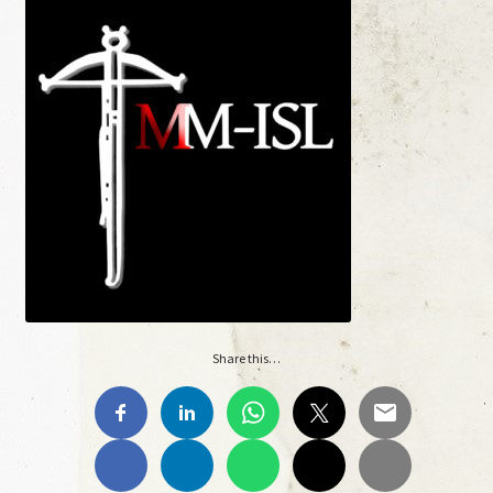
Materiale Scuola-Lavoro Liceo “C. Lorenzini”
Anno Scolastico 2017/2018
Materiale Scuola-Lavoro Liceo “C. Lorenzini”
Ante Litteram
Ante Litteram, 1, 2018
Ante Litteram, 2, 2019
Share this…
Ante Litteram, 3, 2026
Archivi Multimediali