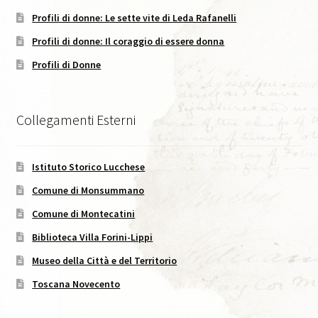
Profili di donne: Le sette vite di Leda Rafanelli
Caffè Storico, XVIII, 2025
Profili di donne: Il coraggio di essere donna
Codice Etico di Pubblicazione
Profili di Donne
Didattica
Collegamenti Esterni
Area C. Lorenzini
Istituto Storico Lucchese
Eventi
Comune di Monsummano
Eventi in Corso
Comune di Montecatini
Biblioteca Villa Forini-Lippi
Eventi passati
Museo della Città e del Territorio
I Numeri della Rivista
Toscana Novecento