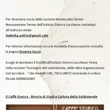
Archivio Immagini
Archivio Video
Per diventare socio della sezione Montecatini Terme -
Monsummano Terme dell’Istituto Storico Lucchese contattaci
all’indirizzo email:
Audioguida Le carte Svelate
federika.polito@gmail.com
Audioguida Venturi
Per ulteriori informazioni circa le modalità d'associazione consulta
la pagina
Diventa Socio
Biblioteca
Scegli di destinare il 5x1000 all'Istituto Storico Lucchese. Firma
nella sezione "Sostegno del volontariato, delle altre organizzazioni
Caffè Storico
non lucrative…" dei modelli CUD, 730 e UNICO inserendo il codice
fiscale 80006020467.
Caffè Storico, IX, Agosto 2020
Caffè Storico, VII, Settembre 2019
Il
Caffè Storico
- Rivista di Studi e Cultura della Valdinievole
Caffè Storico, VIII, Dicembre 2019