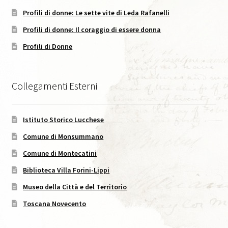
Profili di donne: Le sette vite di Leda Rafanelli
Caffè Storico, XVIII, 2025
Profili di donne: Il coraggio di essere donna
Codice Etico di Pubblicazione
Profili di Donne
Didattica
Collegamenti Esterni
Area C. Lorenzini
Istituto Storico Lucchese
Eventi
Comune di Monsummano
Eventi in Corso
Comune di Montecatini
Biblioteca Villa Forini-Lippi
Eventi passati
Museo della Città e del Territorio
I Numeri della Rivista
Toscana Novecento