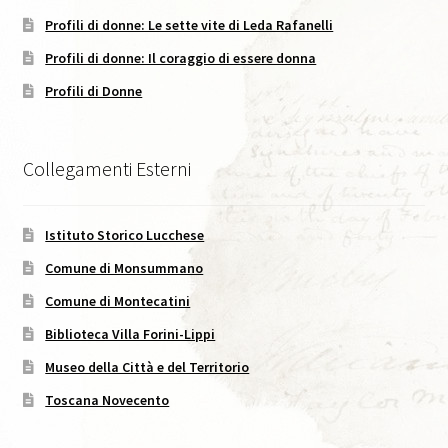
Profili di donne: Le sette vite di Leda Rafanelli
Caffè Storico, XVIII, 2025
Profili di donne: Il coraggio di essere donna
Codice Etico di Pubblicazione
Profili di Donne
Didattica
Collegamenti Esterni
Area C. Lorenzini
Istituto Storico Lucchese
Eventi
Comune di Monsummano
Eventi in Corso
Comune di Montecatini
Biblioteca Villa Forini-Lippi
Eventi passati
Museo della Città e del Territorio
I Numeri della Rivista
Toscana Novecento