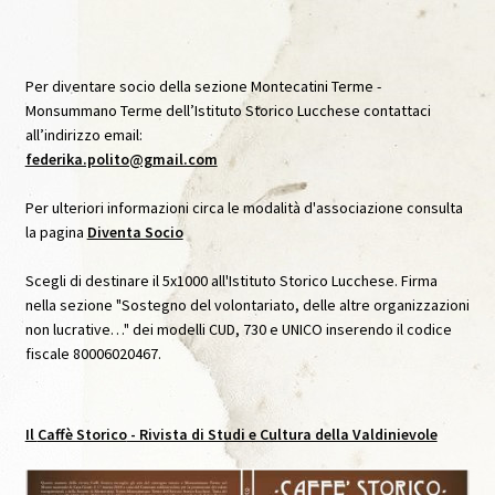
Archivio Immagini
Archivio Video
Per diventare socio della sezione Montecatini Terme -
Monsummano Terme dell’Istituto Storico Lucchese contattaci
all’indirizzo email:
Audioguida Le carte Svelate
federika.polito@gmail.com
Audioguida Venturi
Per ulteriori informazioni circa le modalità d'associazione consulta
la pagina
Diventa Socio
Biblioteca
Scegli di destinare il 5x1000 all'Istituto Storico Lucchese. Firma
nella sezione "Sostegno del volontariato, delle altre organizzazioni
Caffè Storico
non lucrative…" dei modelli CUD, 730 e UNICO inserendo il codice
fiscale 80006020467.
Caffè Storico, IX, Agosto 2020
Caffè Storico, VII, Settembre 2019
Il
Caffè Storico
- Rivista di Studi e Cultura della Valdinievole
Caffè Storico, VIII, Dicembre 2019