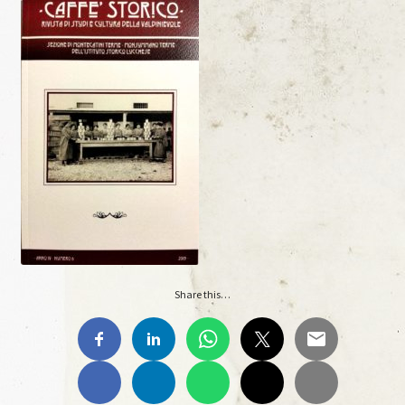
Materiale Scuola-Lavoro Liceo “C. Lorenzini”
Anno Scolastico 2017/2018
Materiale Scuola-Lavoro Liceo “C. Lorenzini”
Ante Litteram
Ante Litteram, 1, 2018
Ante Litteram, 2, 2019
Share this…
Ante Litteram, 3, 2026
Archivi Multimediali