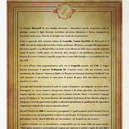
Materiale Scuola-Lavoro Liceo “C. Lorenzini”
Anno Scolastico 2017/2018
Materiale Scuola-Lavoro Liceo “C. Lorenzini”
Ante Litteram
Ante Litteram, 1, 2018
Ante Litteram, 2, 2019
Ante Litteram, 3, 2026
Archivi Multimediali