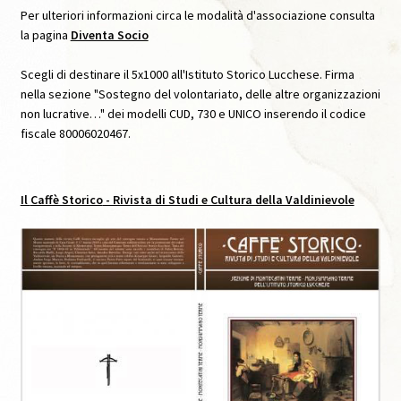
Per ulteriori informazioni circa le modalità d'associazione consulta
la pagina
Diventa Socio
Caffè Storico, XI, 2021
Scegli di destinare il 5x1000 all'Istituto Storico Lucchese. Firma
Caffè Storico, XII, 2022
nella sezione "Sostegno del volontariato, delle altre organizzazioni
non lucrative…" dei modelli CUD, 730 e UNICO inserendo il codice
fiscale 80006020467.
Caffè Storico, XIII, 2022
Caffè Storico, XIV, 2023
Il
Caffè Storico
- Rivista di Studi e Cultura della Valdinievole
Caffè Storico, XIX, 2026
Caffè Storico, XV, 2024
Caffè Storico, XVI, 2024
Caffè Storico, XVII, 2024