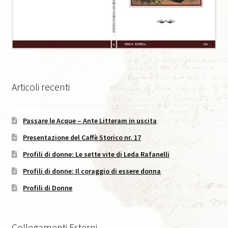
Caffè Storico, XVIII, 2025
Codice Etico di Pubblicazione
Didattica
Articoli recenti
Area C. Lorenzini
Passare le Acque – Ante Litteram in uscita
Eventi
Presentazione del Caffè Storico nr. 17
Eventi in Corso
Profili di donne: Le sette vite di Leda Rafanelli
Profili di donne: Il coraggio di essere donna
Eventi passati
Profili di Donne
I Numeri della Rivista
Collegamenti Esterni