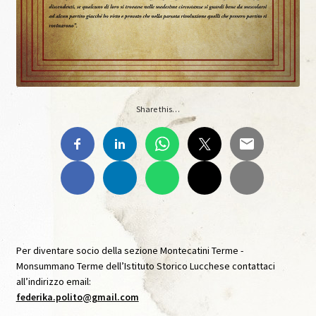
Archivio Immagini
Archivio Video
Audioguida Le carte Svelate
Share this…
Audioguida Venturi
Biblioteca
Caffè Storico
Caffè Storico, IX, Agosto 2020
Per diventare socio della sezione Montecatini Terme -
Monsummano Terme dell’Istituto Storico Lucchese contattaci
Caffè Storico, VII, Settembre 2019
all’indirizzo email:
federika.polito@gmail.com
Caffè Storico, VIII, Dicembre 2019