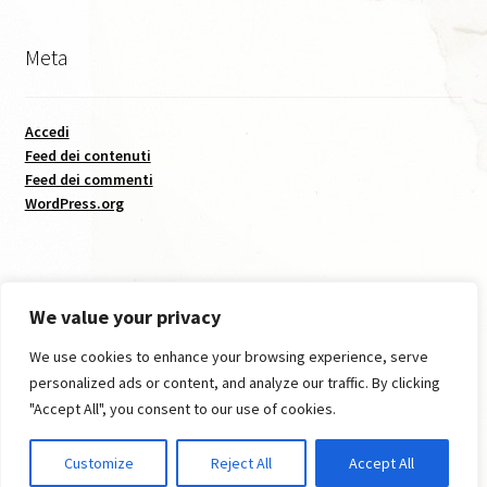
Caffè Storico I, Agosto 2016
Meta
Caffè Storico, II, Settembre 2016
Caffè Storico, III, Giugno 2017
Accedi
Feed dei contenuti
Caffè Storico, IV, Dicembre 2017
Feed dei commenti
WordPress.org
Caffè Storico, V, Agosto 2018
Caffè Storico, VI, Dicembre 2018
We value your privacy
I numeri di Ante Litteram
We use cookies to enhance your browsing experience, serve
© Istituto Storico Lucchese 2026
personalized ads or content, and analyze our traffic. By clicking
Creato con Storefront
.
Informativa estesa Cookie policy
"Accept All", you consent to our use of cookies.
Customize
Reject All
Accept All
Intro Carte Svelate