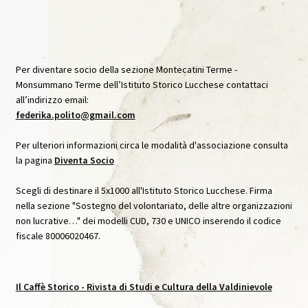
Archivio Immagini
Archivio Video
Per diventare socio della sezione Montecatini Terme -
Monsummano Terme dell’Istituto Storico Lucchese contattaci
Audioguida Le carte Svelate
all’indirizzo email:
federika.polito@gmail.com
Audioguida Venturi
Per ulteriori informazioni circa le modalità d'associazione consulta
la pagina
Diventa Socio
Biblioteca
Scegli di destinare il 5x1000 all'Istituto Storico Lucchese. Firma
Caffè Storico
nella sezione "Sostegno del volontariato, delle altre organizzazioni
non lucrative…" dei modelli CUD, 730 e UNICO inserendo il codice
Caffè Storico, IX, Agosto 2020
fiscale 80006020467.
Caffè Storico, VII, Settembre 2019
Il
Caffè Storico
- Rivista di Studi e Cultura della Valdinievole
Caffè Storico, VIII, Dicembre 2019