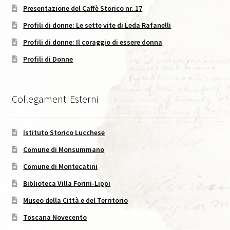
Presentazione del Caffè Storico nr. 17
Caffè Storico, XVIII, 2025
Profili di donne: Le sette vite di Leda Rafanelli
Codice Etico di Pubblicazione
Profili di donne: Il coraggio di essere donna
Profili di Donne
Didattica
Area C. Lorenzini
Collegamenti Esterni
Eventi
Istituto Storico Lucchese
Comune di Monsummano
Eventi in Corso
Comune di Montecatini
Eventi passati
Biblioteca Villa Forini-Lippi
Museo della Città e del Territorio
I Numeri della Rivista
Toscana Novecento