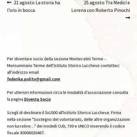
Navigazione
Articolo
Articolo
21 agosto La storia ha
25 agosto Tra Medici e
precedente:
successivo:
l’oro in bocca
Lorena con Roberto Pinochi
articoli
Caffè Storico, XI, 2021
Caffè Storico, XII, 2022
Caffè Storico, XIII, 2022
Per diventare socio della sezione Montecatini Terme -
Caffè Storico, XIV, 2023
Monsummano Terme dell’Istituto Storico Lucchese contattaci
all’indirizzo email:
federika.polito@gmail.com
Caffè Storico, XIX, 2026
Per ulteriori informazioni circa le modalità d'associazione consulta
Caffè Storico, XV, 2024
la pagina
Diventa Socio
Scegli di destinare il 5x1000 all'Istituto Storico Lucchese. Firma
Caffè Storico, XVI, 2024
nella sezione "Sostegno del volontariato, delle altre organizzazioni
non lucrative…" dei modelli CUD, 730 e UNICO inserendo il codice
Caffè Storico, XVII, 2024
fiscale 80006020467.