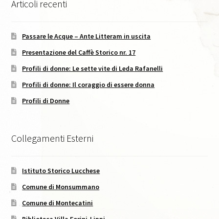
Caffè Storico I, Agosto 2016
Articoli recenti
Caffè Storico, II, Settembre 2016
Passare le Acque – Ante Litteram in uscita
Presentazione del Caffè Storico nr. 17
Caffè Storico, III, Giugno 2017
Profili di donne: Le sette vite di Leda Rafanelli
Caffè Storico, IV, Dicembre 2017
Profili di donne: Il coraggio di essere donna
Profili di Donne
Caffè Storico, V, Agosto 2018
Caffè Storico, VI, Dicembre 2018
Collegamenti Esterni
I numeri di Ante Litteram
Istituto Storico Lucchese
Informativa estesa Cookie policy
Comune di Monsummano
Comune di Montecatini
Intro Carte Svelate