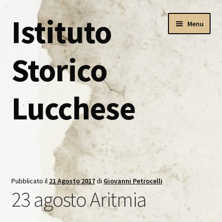
Istituto
Vai
Vai
Menu
alla
al
navigazione
contenuto
Storico
Lucchese
Home
Alternanza Scuola Lavoro
Pubblicato il
21 Agosto 2017
di
Giovanni Petrocelli
23 agosto Aritmia
Anno Scolastico 2016/2017
Calendario Lezioni