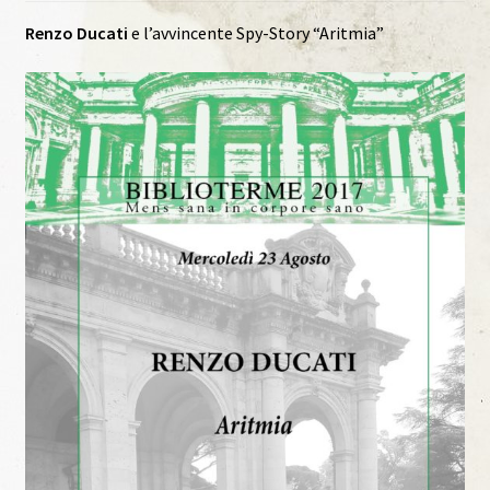
Renzo Ducati
e l’avvincente Spy-Story “Aritmia”
Materiale Scuola-Lavoro Liceo “C. Lorenzini”
Anno Scolastico 2017/2018
Materiale Scuola-Lavoro Liceo “C. Lorenzini”
Ante Litteram
Ante Litteram, 1, 2018
Ante Litteram, 2, 2019
Ante Litteram, 3, 2026
Archivi Multimediali