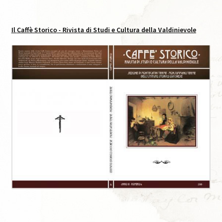
Caffè Storico, XVIII, 2025
Il
Caffè Storico
- Rivista di Studi e Cultura della Valdinievole
Codice Etico di Pubblicazione
Didattica
Area C. Lorenzini
Eventi
Eventi in Corso
Eventi passati
I Numeri della Rivista