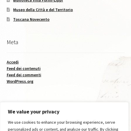
Biblioteca Villa Forini-Lippi
La Sezione
Museo della Città e del Territorio
Toscana Novecento
Contatti
Diventa Socio
Meta
Logo
Accedi
Feed dei contenuti
Organigramma
Feed dei commenti
WordPress.org
Statuto
Le Carte Svelate – Pillole di Mostra
We value your privacy
Albero Genealogico I
We use cookies to enhance your browsing experience, serve
© Istituto Storico Lucchese 2026
personalized ads or content, and analyze our traffic. By clicking
Creato con Storefront
.