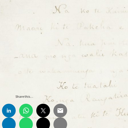
Caffè Storico, XVII, 2024
Caffè Storico, XVIII, 2025
Codice Etico di P
ram
Informativa estesa Cookie policy
Intro Carte Svelate
La Sezion
Patrizia Minuti
Processo di Peer Review
Redazione Caffè Storico
T
Share this…