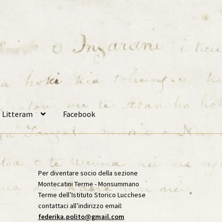
 Litteram
Facebook
2026
Archivi Multimediali
ico, VII, Settembre 2019
Per diventare socio della sezione
Montecatini Terme - Monsummano
Terme dell’Istituto Storico Lucchese
ico, XIV, 2023
Caffè Storico, XIX, 2026
contattaci all’indirizzo email:
federika.polito@gmail.com