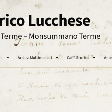
orico Lucchese
ni Terme – Monsummano Terme
re
Archivi Multimediali
Caffè Storico
Ante
am
Ante Litteram, 1, 2018
Ante Litteram, 2, 2019
Ante Litteram, 3, 
ri
Biblioteca
Caffè Storico
Caffè Storico, IX, Agosto 2020
Caffè Stor
o, XI, 2021
Caffè Storico, XII, 2022
Caffè Storico, XIII, 2022
Caffè Stor