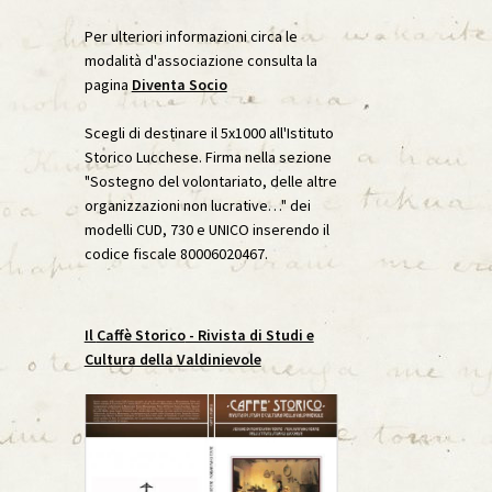
ubblicazione
Didattica
Eventi
Per ulteriori informazioni circa le
modalità d'associazione consulta la
e
Le Carte Svelate – Pillole di Mostra
Loghi
pagina
Diventa Socio
empi di Pubblicazione
Scegli di destinare il 5x1000 all'Istituto
Storico Lucchese. Firma nella sezione
"Sostegno del volontariato, delle altre
organizzazioni non lucrative…" dei
modelli CUD, 730 e UNICO inserendo il
codice fiscale 80006020467.
Il
Caffè Storico
- Rivista di Studi e
Cultura della Valdinievole