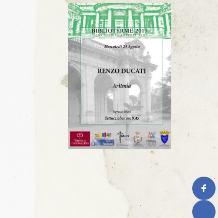
Caffè Storico, XV, 2024
Caffè Storico, XVI, 2024
I Numeri della Rivista
I numeri di Ante Litte
Marco Corsini
Mirco Mannozzi
Note in Musica